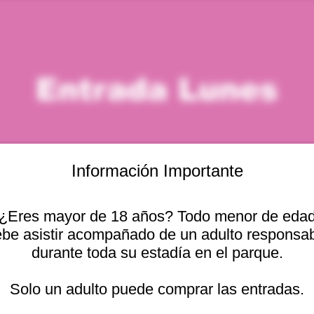
Entrada Lunes
Información Importante
¿Eres mayor de 18 años? Todo menor de eda
icación
be asistir acompañado de un adulto responsa
durante toda su estadía en el parque.
 – 3:00 p. m.
Otras fechas
cional 2440, Viña del
Solo un adulto puede comprar las entradas.
lun, 10 ago, 10:00 a. m.
lun, 10 ago, 11:00 a. m.