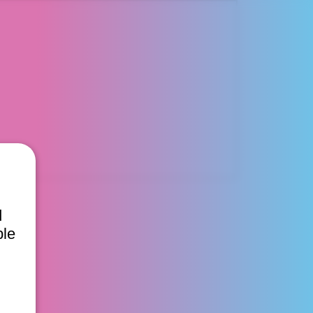
d
ble