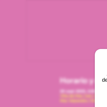
Horario y ub
de
29 sept 2025, 2:00 p. m.
Viña del Mar, Cam. Interna
Mar, Valparaíso, Chile