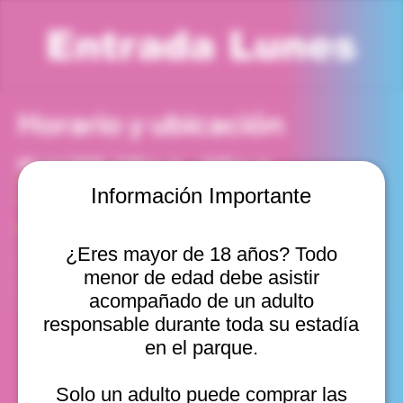
Entrada Lunes
Horario y ubicación
06 oct 2025, 7:00 p. m. – 8:00 p. m.
Viña del Mar, Cam. Internacional 2440, Viña del Mar,
Información Importante
Valparaíso, Chile
Otras fechas
¿Eres mayor de 18 años? Todo
lun, 10 ago, 10:00 a. m.
menor de edad debe asistir
lun, 10 ago, 11:00 a. m.
lun, 10 ago, 12:00 p. m.
acompañado de un adulto
Ver 20
responsable durante toda su estadía
en el parque.
Solo un adulto puede comprar las