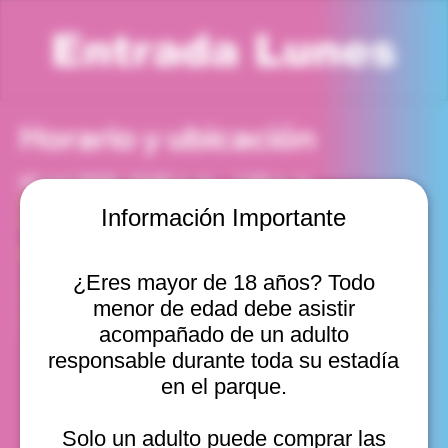
Entrada Lunes
Horario y ubicación
27 oct 2025, 12:00 p. m. – 1:00 p. m.
Viña del Mar, Cam. Internacional 2440, Viña del Mar,
Información Importante
Valparaíso, Chile
Otras fechas
¿Eres mayor de 18 años? Todo
lun, 10 ago, 10:00 a. m.
menor de edad debe asistir
lun, 10 ago, 11:00 a. m.
lun, 10 ago, 12:00 p. m.
acompañado de un adulto
Ver 20
responsable durante toda su estadía
en el parque.
Solo un adulto puede comprar las