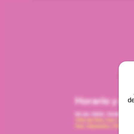
Horario y ub
de
08 dic 2025, 10:00 a. m.
Viña del Mar, Cam. Interna
Mar, Valparaíso, Chile