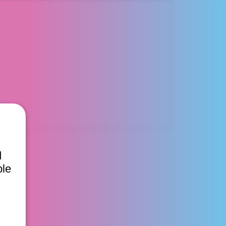
d
ble