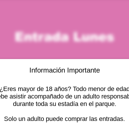
Entrada Lunes
Información Importante
¿Eres mayor de 18 años? Todo menor de eda
icación
be asistir acompañado de un adulto responsa
durante toda su estadía en el parque.
 – 11:00 a. m.
Otras fechas
cional 2440, Viña del
Solo un adulto puede comprar las entradas.
lun, 10 ago, 10:00 a. m.
lun, 10 ago, 11:00 a. m.