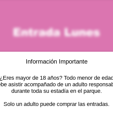
Entrada Lunes
Información Importante
¿Eres mayor de 18 años? Todo menor de eda
icación
be asistir acompañado de un adulto responsa
durante toda su estadía en el parque.
 – 1:00 p. m.
Otras fechas
cional 2440, Viña del
Solo un adulto puede comprar las entradas.
lun, 10 ago, 10:00 a. m.
lun, 10 ago, 11:00 a. m.