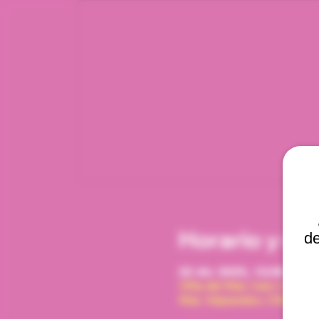
Horario y ub
de
22 dic 2025, 12:00 p. m.
Viña del Mar, Cam. Interna
Mar, Valparaíso, Chile