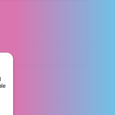
d
ble