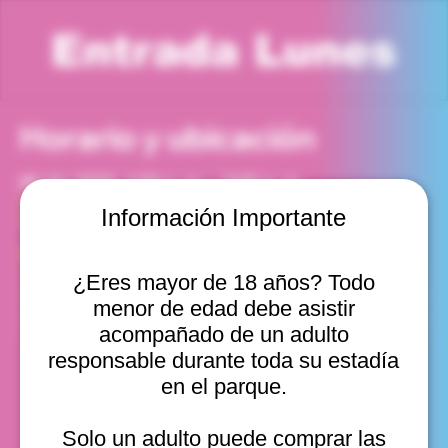
Entrada Lunes
Horario y ubicación
22 dic 2025, 1:00 p. m. – 2:00 p. m.
Viña del Mar, Cam. Internacional 2440, Viña del Mar,
Información Importante
Valparaíso, Chile
Otras fechas
¿Eres mayor de 18 años? Todo
lun, 10 ago, 10:00 a. m.
menor de edad debe asistir
lun, 10 ago, 11:00 a. m.
lun, 10 ago, 12:00 p. m.
acompañado de un adulto
Ver 20
responsable durante toda su estadía
en el parque.
Solo un adulto puede comprar las