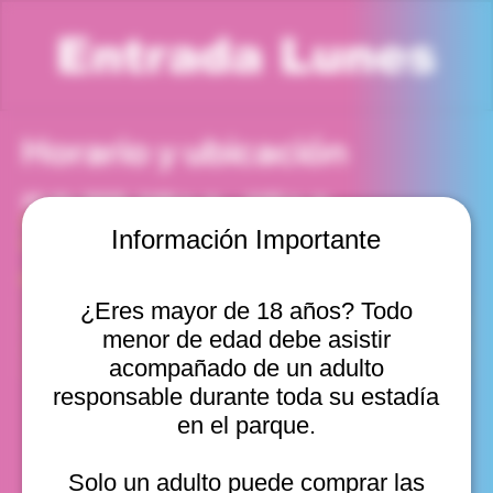
Entrada Lunes
Horario y ubicación
22 dic 2025, 3:00 p. m. – 4:00 p. m.
Viña del Mar, Cam. Internacional 2440, Viña del Mar,
Información Importante
Valparaíso, Chile
Otras fechas
¿Eres mayor de 18 años? Todo
lun, 10 ago, 10:00 a. m.
menor de edad debe asistir
lun, 10 ago, 11:00 a. m.
lun, 10 ago, 12:00 p. m.
acompañado de un adulto
Ver 20
responsable durante toda su estadía
en el parque.
Solo un adulto puede comprar las