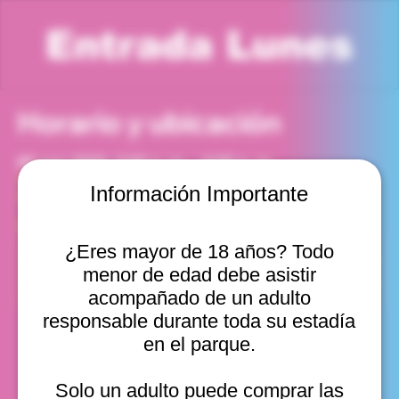
Entrada Lunes
Horario y ubicación
05 ene 2026, 5:00 p. m. – 6:00 p. m.
Viña del Mar, Cam. Internacional 2440, Viña del Mar,
Información Importante
Valparaíso, Chile
Otras fechas
¿Eres mayor de 18 años? Todo
lun, 10 ago, 10:00 a. m.
menor de edad debe asistir
lun, 10 ago, 11:00 a. m.
lun, 10 ago, 12:00 p. m.
acompañado de un adulto
Ver 20
responsable durante toda su estadía
en el parque.
Solo un adulto puede comprar las