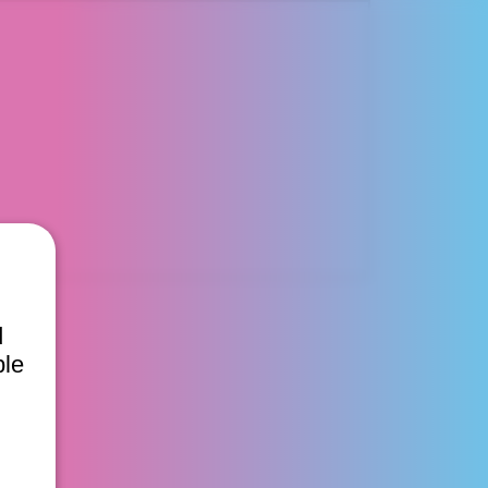
d
ble