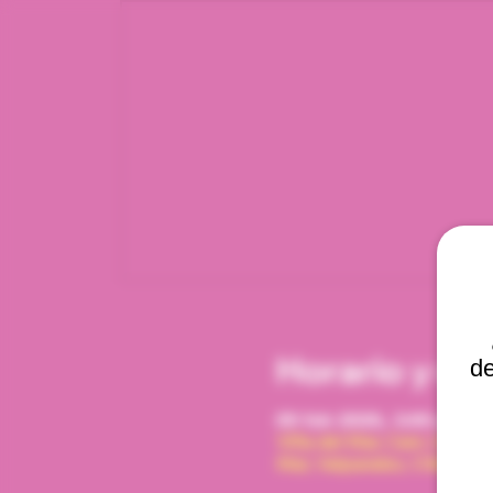
Horario y ub
de
09 feb 2026, 3:00 p. m. –
Viña del Mar, Cam. Interna
Mar, Valparaíso, Chile