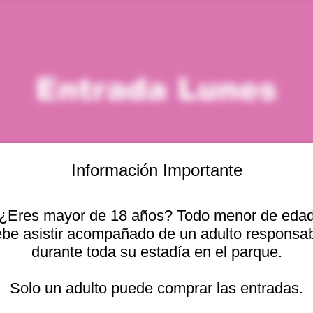
Entrada Lunes
Información Importante
¿Eres mayor de 18 años? Todo menor de eda
icación
be asistir acompañado de un adulto responsa
durante toda su estadía en el parque.
 4:00 p. m.
Otras fechas
cional 2440, Viña del
Solo un adulto puede comprar las entradas.
lun, 10 ago, 10:00 a. m.
lun, 10 ago, 11:00 a. m.