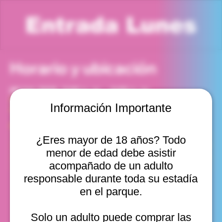
Entrada Lunes
Horario y ubicación
09 feb 2026, 5:00 p. m. – 6:00 p. m.
Viña del Mar, Cam. Internacional 2440, Viña del Mar,
Información Importante
Valparaíso, Chile
Otras fechas
¿Eres mayor de 18 años? Todo
lun, 10 ago, 10:00 a. m.
menor de edad debe asistir
lun, 10 ago, 11:00 a. m.
lun, 10 ago, 12:00 p. m.
acompañado de un adulto
Ver 20
responsable durante toda su estadía
en el parque.
Solo un adulto puede comprar las