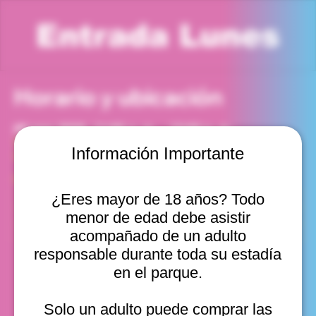
Entrada Lunes
Horario y ubicación
09 mar 2026, 11:00 a. m. – 12:00 p. m.
Viña del Mar, Cam. Internacional 2440, Viña del Mar,
Información Importante
Valparaíso, Chile
Otras fechas
¿Eres mayor de 18 años? Todo
lun, 10 ago, 10:00 a. m.
menor de edad debe asistir
lun, 10 ago, 11:00 a. m.
lun, 10 ago, 12:00 p. m.
acompañado de un adulto
Ver 20
responsable durante toda su estadía
en el parque.
Solo un adulto puede comprar las