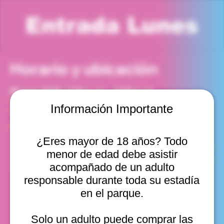
Entrada Lunes
Horario y ubicación
09 mar 2026, 1:00 p. m. – 2:00 p. m.
Viña del Mar, Cam. Internacional 2440, Viña del Mar,
Información Importante
Valparaíso, Chile
Otras fechas
¿Eres mayor de 18 años? Todo
lun, 10 ago, 10:00 a. m.
menor de edad debe asistir
lun, 10 ago, 11:00 a. m.
lun, 10 ago, 12:00 p. m.
acompañado de un adulto
Ver 20
responsable durante toda su estadía
en el parque.
Solo un adulto puede comprar las