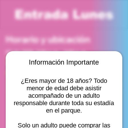
Entrada Lunes
Horario y ubicación
27 abr 2026, 5:00 p. m. – 6:00 p. m.
Viña del Mar, Cam. Internacional 2440, Viña del Mar,
Información Importante
Valparaíso, Chile
Otras fechas
¿Eres mayor de 18 años? Todo
lun, 10 ago, 10:00 a. m.
menor de edad debe asistir
lun, 10 ago, 11:00 a. m.
lun, 10 ago, 12:00 p. m.
acompañado de un adulto
Ver 20
responsable durante toda su estadía
en el parque.
Solo un adulto puede comprar las