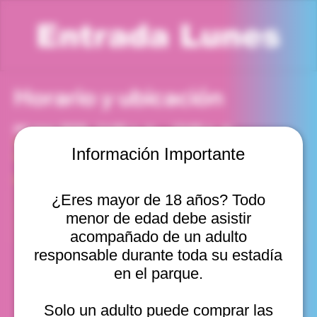
Entrada Lunes
Horario y ubicación
04 may 2026, 11:00 a. m. – 12:00 p. m.
Viña del Mar, Cam. Internacional 2440, Viña del Mar,
Información Importante
Valparaíso, Chile
Otras fechas
¿Eres mayor de 18 años? Todo
lun, 10 ago, 10:00 a. m.
menor de edad debe asistir
lun, 10 ago, 11:00 a. m.
lun, 10 ago, 12:00 p. m.
acompañado de un adulto
Ver 20
responsable durante toda su estadía
en el parque.
Solo un adulto puede comprar las