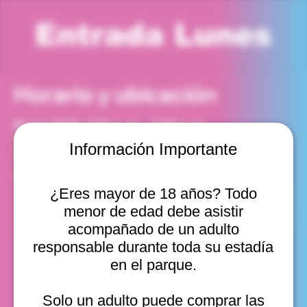
Entrada Lunes
Horario y ubicación
01 jun 2026, 4:00 p. m. – 5:00 p. m.
Viña del Mar, Cam. Internacional 2440, Viña del Mar,
Información Importante
Valparaíso, Chile
Otras fechas
¿Eres mayor de 18 años? Todo
lun, 10 ago, 10:00 a. m.
menor de edad debe asistir
lun, 10 ago, 11:00 a. m.
lun, 10 ago, 12:00 p. m.
acompañado de un adulto
Ver 20
responsable durante toda su estadía
en el parque.
Solo un adulto puede comprar las