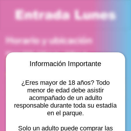
Entrada Lunes
Horario y ubicación
08 jun 2026, 4:00 p. m. – 5:00 p. m.
Viña del Mar, Cam. Internacional 2440, Viña del Mar,
Información Importante
Valparaíso, Chile
Otras fechas
¿Eres mayor de 18 años? Todo
lun, 10 ago, 10:00 a. m.
menor de edad debe asistir
lun, 10 ago, 11:00 a. m.
lun, 10 ago, 12:00 p. m.
acompañado de un adulto
Ver 20
responsable durante toda su estadía
en el parque.
Solo un adulto puede comprar las