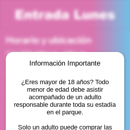
Entrada Lunes
Horario y ubicación
13 jul 2026, 3:00 p. m. – 4:00 p. m.
Viña del Mar, Cam. Internacional 2440, Viña del Mar,
Información Importante
Valparaíso, Chile
Otras fechas
¿Eres mayor de 18 años? Todo
lun, 10 ago, 10:00 a. m.
menor de edad debe asistir
lun, 10 ago, 11:00 a. m.
lun, 10 ago, 12:00 p. m.
acompañado de un adulto
Ver 20
responsable durante toda su estadía
en el parque.
Solo un adulto puede comprar las