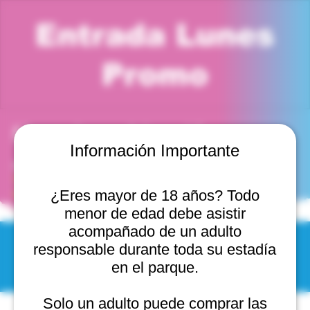
Entrada Lunes
Promo
Horario y ubicación
Información Importante
06 oct 2025, 3:00 p. m. – 4:00 p. m.
Viña del Mar, Cam. Internacional 2440, 2541754 Viña
del Mar, Valparaíso, Chile
¿Eres mayor de 18 años? Todo
menor de edad debe asistir
acompañado de un adulto
responsable durante toda su estadía
© 2025 by Scantastic.
en el parque.
Solo un adulto puede comprar las