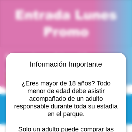
Entrada Lunes
Promo
Horario y ubicación
Información Importante
13 oct 2025, 12:00 p. m. – 1:00 p. m.
Viña del Mar, Cam. Internacional 2440, 2541754 Viña
del Mar, Valparaíso, Chile
¿Eres mayor de 18 años? Todo
menor de edad debe asistir
acompañado de un adulto
responsable durante toda su estadía
© 2025 by Scantastic.
en el parque.
Solo un adulto puede comprar las