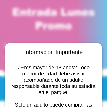
Entrada Lunes
Promo
Horario y ubicación
Información Importante
20 oct 2025, 4:00 p. m. – 5:00 p. m.
Viña del Mar, Cam. Internacional 2440, 2541754 Viña
del Mar, Valparaíso, Chile
¿Eres mayor de 18 años? Todo
menor de edad debe asistir
acompañado de un adulto
responsable durante toda su estadía
© 2025 by Scantastic.
en el parque.
Solo un adulto puede comprar las