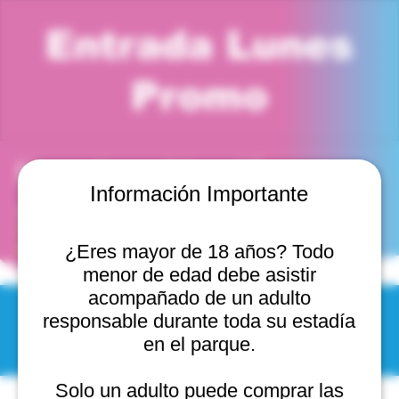
Entrada Lunes
Promo
Horario y ubicación
Información Importante
10 nov 2025, 7:00 p. m. – 8:00 p. m.
Viña del Mar, Cam. Internacional 2440, 2541754 Viña
del Mar, Valparaíso, Chile
¿Eres mayor de 18 años? Todo
menor de edad debe asistir
acompañado de un adulto
responsable durante toda su estadía
© 2025 by Scantastic.
en el parque.
Solo un adulto puede comprar las