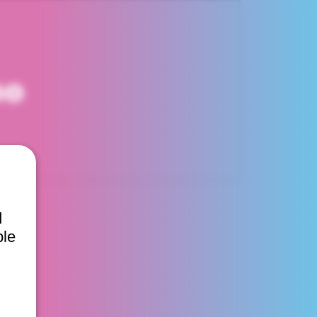
mo
d
ble