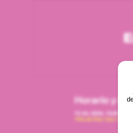
E
Horario y ub
de
15 dic 2025, 12:00 p. m.
Viña del Mar, Cam. Interna