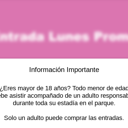
ntrada Lunes Pro
Información Importante
¿Eres mayor de 18 años? Todo menor de eda
icación
be asistir acompañado de un adulto responsa
durante toda su estadía en el parque.
 – 1:00 p. m.
cional 2440, 2541754 Viña del Mar, Valparaíso, Chile
Solo un adulto puede comprar las entradas.