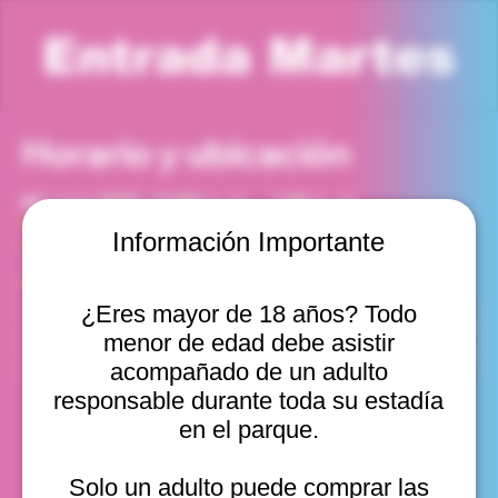
Entrada Martes
Horario y ubicación
02 sept 2025, 12:00 p. m. – 1:00 p. m.
Viña del Mar, Cam. Internacional 2440, Viña del Mar,
Información Importante
Valparaíso, Chile
Otras fechas
¿Eres mayor de 18 años? Todo
mar, 11 ago, 10:00 a. m.
menor de edad debe asistir
mar, 11 ago, 11:00 a. m.
mar, 11 ago, 12:00 p. m.
acompañado de un adulto
Ver 20
responsable durante toda su estadía
en el parque.
Solo un adulto puede comprar las