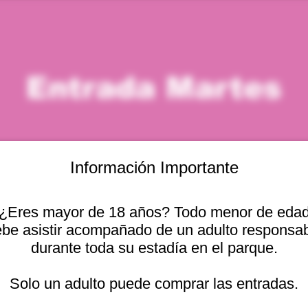
Entrada Martes
Información Importante
¿Eres mayor de 18 años? Todo menor de eda
icación
be asistir acompañado de un adulto responsa
durante toda su estadía en el parque.
 – 2:00 p. m.
Otras fechas
cional 2440, Viña del
Solo un adulto puede comprar las entradas.
mar, 11 ago, 10:00 a. m.
mar, 11 ago, 11:00 a. m.