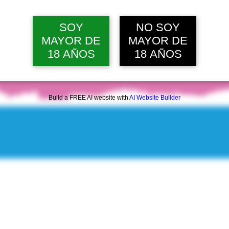
mar, 11 ago, 12:00 p. m.
Ver 20 
SOY
NO SOY
MAYOR DE
MAYOR DE
18 AÑOS
18 AÑOS
Build a FREE AI website with
AI Website Builder