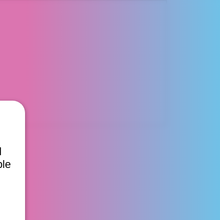
d
ble