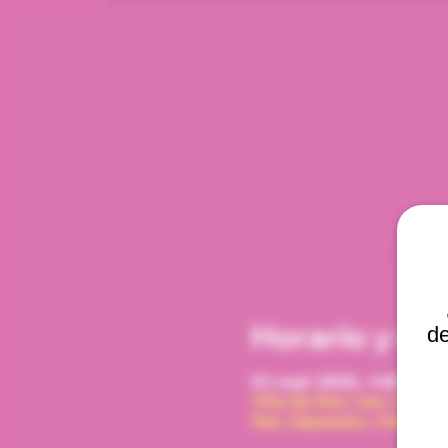
Horario y ub
de
23 sept 2025, 1:00 p. m.
Viña del Mar, Cam. Interna
Mar, Valparaíso, Chile