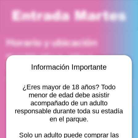
Entrada Martes
Horario y ubicación
28 oct 2025, 7:00 p. m. – 8:00 p. m.
Viña del Mar, Cam. Internacional 2440, Viña del Mar,
Información Importante
Valparaíso, Chile
Otras fechas
¿Eres mayor de 18 años? Todo
mar, 11 ago, 10:00 a. m.
menor de edad debe asistir
mar, 11 ago, 11:00 a. m.
mar, 11 ago, 12:00 p. m.
acompañado de un adulto
Ver 20
responsable durante toda su estadía
en el parque.
Solo un adulto puede comprar las