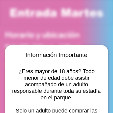
Entrada Martes
Horario y ubicación
09 dic 2025, 10:00 a. m. – 11:00 a. m.
Viña del Mar, Cam. Internacional 2440, Viña del Mar,
Información Importante
Valparaíso, Chile
Otras fechas
¿Eres mayor de 18 años? Todo
mar, 11 ago, 10:00 a. m.
menor de edad debe asistir
mar, 11 ago, 11:00 a. m.
mar, 11 ago, 12:00 p. m.
acompañado de un adulto
Ver 20
responsable durante toda su estadía
en el parque.
Solo un adulto puede comprar las