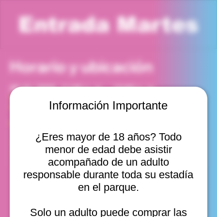
Entrada Martes
Horario y ubicación
30 dic 2025, 11:00 a. m. – 12:00 p. m.
Viña del Mar, Cam. Internacional 2440, Viña del Mar,
Información Importante
Valparaíso, Chile
Otras fechas
¿Eres mayor de 18 años? Todo
mar, 11 ago, 10:00 a. m.
menor de edad debe asistir
mar, 11 ago, 11:00 a. m.
mar, 11 ago, 12:00 p. m.
acompañado de un adulto
Ver 20
responsable durante toda su estadía
en el parque.
Solo un adulto puede comprar las