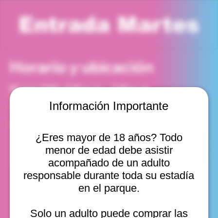
Entrada Martes
Horario y ubicación
03 mar 2026, 6:00 p. m. – 7:00 p. m.
Viña del Mar, Cam. Internacional 2440, Viña del Mar,
Información Importante
Valparaíso, Chile
Otras fechas
¿Eres mayor de 18 años? Todo
mar, 11 ago, 10:00 a. m.
menor de edad debe asistir
mar, 11 ago, 11:00 a. m.
mar, 11 ago, 12:00 p. m.
acompañado de un adulto
Ver 20
responsable durante toda su estadía
en el parque.
Solo un adulto puede comprar las