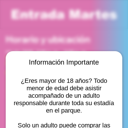
Entrada Martes
Horario y ubicación
14 abr 2026, 5:00 p. m. – 6:00 p. m.
Viña del Mar, Cam. Internacional 2440, Viña del Mar,
Información Importante
Valparaíso, Chile
Otras fechas
¿Eres mayor de 18 años? Todo
mar, 11 ago, 10:00 a. m.
menor de edad debe asistir
mar, 11 ago, 11:00 a. m.
mar, 11 ago, 12:00 p. m.
acompañado de un adulto
Ver 20
responsable durante toda su estadía
en el parque.
Solo un adulto puede comprar las