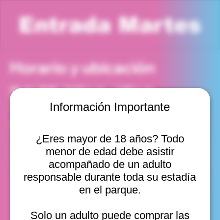
Entrada Martes
Horario y ubicación
28 abr 2026, 12:00 p. m. – 1:00 p. m.
Viña del Mar, Cam. Internacional 2440, Viña del Mar,
Información Importante
Valparaíso, Chile
Otras fechas
¿Eres mayor de 18 años? Todo
mar, 11 ago, 10:00 a. m.
menor de edad debe asistir
mar, 11 ago, 11:00 a. m.
mar, 11 ago, 12:00 p. m.
acompañado de un adulto
Ver 20
responsable durante toda su estadía
en el parque.
Solo un adulto puede comprar las