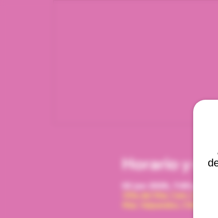
Horario y ub
de
02 jun 2026, 7:00 p. m. –
Viña del Mar, Cam. Interna
Mar, Valparaíso, Chile