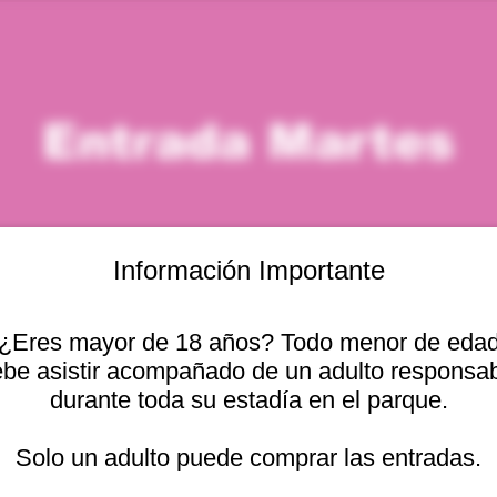
Entrada Martes
Información Importante
¿Eres mayor de 18 años? Todo menor de eda
icación
be asistir acompañado de un adulto responsa
durante toda su estadía en el parque.
 8:00 p. m.
Otras fechas
cional 2440, Viña del
Solo un adulto puede comprar las entradas.
mar, 11 ago, 10:00 a. m.
mar, 11 ago, 11:00 a. m.