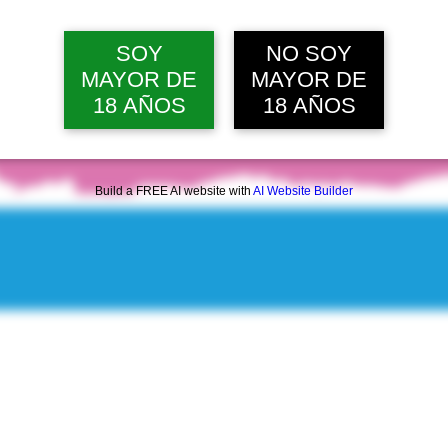
mar, 11 ago, 12:00 p. m.
Ver 20 
SOY
NO SOY
MAYOR DE
MAYOR DE
18 AÑOS
18 AÑOS
Build a FREE AI website with
AI Website Builder