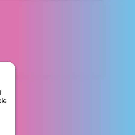
d
ble