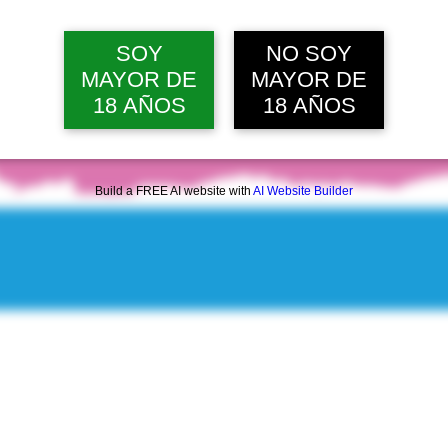
mar, 11 ago, 12:00 p. m.
Ver 20 
SOY
NO SOY
MAYOR DE
MAYOR DE
18 AÑOS
18 AÑOS
Build a FREE AI website with
AI Website Builder