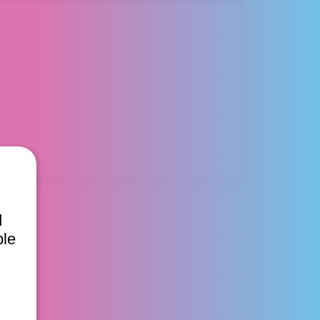
d
ble