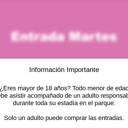
Entrada Martes
Información Importante
¿Eres mayor de 18 años? Todo menor de eda
icación
be asistir acompañado de un adulto responsa
durante toda su estadía en el parque.
 5:00 p. m.
Otras fechas
cional 2440, Viña del
Solo un adulto puede comprar las entradas.
mar, 11 ago, 10:00 a. m.
mar, 11 ago, 11:00 a. m.