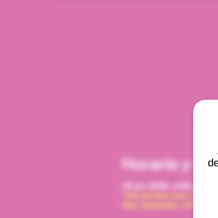
Horario y ub
de
30 jun 2026, 4:00 p. m. –
Viña del Mar, Cam. Interna
Mar, Valparaíso, Chile