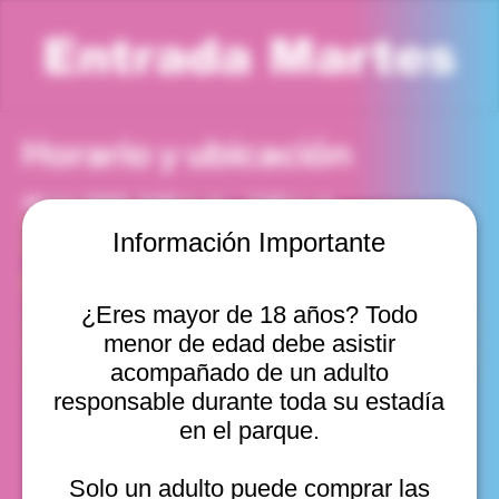
Entrada Martes
Horario y ubicación
30 jun 2026, 6:00 p. m. – 7:00 p. m.
Viña del Mar, Cam. Internacional 2440, Viña del Mar,
Información Importante
Valparaíso, Chile
Otras fechas
¿Eres mayor de 18 años? Todo
mar, 11 ago, 10:00 a. m.
menor de edad debe asistir
mar, 11 ago, 11:00 a. m.
mar, 11 ago, 12:00 p. m.
acompañado de un adulto
Ver 20
responsable durante toda su estadía
en el parque.
Solo un adulto puede comprar las