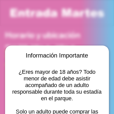
Entrada Martes
Horario y ubicación
28 jul 2026, 2:00 p. m. – 3:00 p. m.
Viña del Mar, Cam. Internacional 2440, Viña del Mar,
Información Importante
Valparaíso, Chile
Otras fechas
¿Eres mayor de 18 años? Todo
mar, 11 ago, 10:00 a. m.
menor de edad debe asistir
mar, 11 ago, 11:00 a. m.
mar, 11 ago, 12:00 p. m.
acompañado de un adulto
Ver 20
responsable durante toda su estadía
en el parque.
Solo un adulto puede comprar las