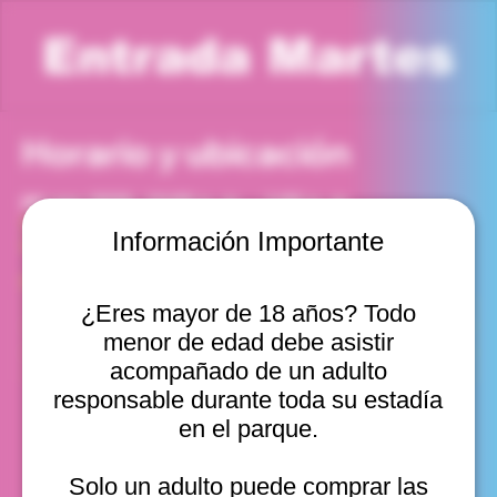
Entrada Martes
Horario y ubicación
04 ago 2026, 12:00 p. m. – 1:00 p. m.
Viña del Mar, Cam. Internacional 2440, Viña del Mar,
Información Importante
Valparaíso, Chile
Otras fechas
¿Eres mayor de 18 años? Todo
mar, 11 ago, 10:00 a. m.
menor de edad debe asistir
mar, 11 ago, 11:00 a. m.
mar, 11 ago, 12:00 p. m.
acompañado de un adulto
Ver 20
responsable durante toda su estadía
en el parque.
Solo un adulto puede comprar las