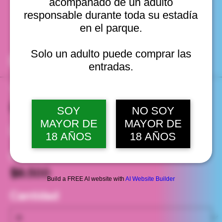
fechas
acompañado de un adulto
responsable durante toda su estadía
en el parque.
Solo un adulto puede comprar las
Entradas
entradas.
Tipo de entrada
Entrada general
SOY
NO SOY
MAYOR DE
MAYOR DE
Leer más
18 AÑOS
18 AÑOS
Precio
$8.500
Build a FREE AI website with
AI Website Builder
Cantidad