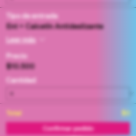
Tipo de entrada
Ent + Calcetín Antideslizante
Leer más
Precio
$10.500
Cantidad
Total
$0
Confirmar pedido