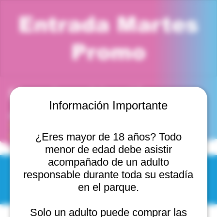
Entrada Martes
Promo
Horario y ubicación
Información Importante
04 nov 2025, 1:00 p. m. – 2:00 p. m.
Viña del Mar, Cam. Internacional 2440, 2541754 Viña
del Mar, Valparaíso, Chile
¿Eres mayor de 18 años? Todo
menor de edad debe asistir
acompañado de un adulto
responsable durante toda su estadía
© 2025 by Scantastic.
en el parque.
Solo un adulto puede comprar las