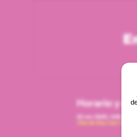
E
Horario y ub
de
25 nov 2025, 3:00 p. m. 
Viña del Mar, Cam. Interna