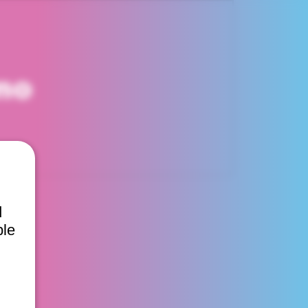
mo
d
ble