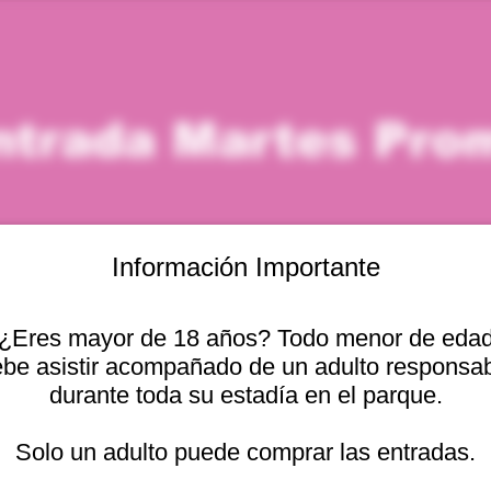
ntrada Martes Pro
Información Importante
¿Eres mayor de 18 años? Todo menor de eda
icación
be asistir acompañado de un adulto responsa
durante toda su estadía en el parque.
– 4:00 p. m.
cional 2440, 2541754 Viña del Mar, Valparaíso, Chile
Solo un adulto puede comprar las entradas.