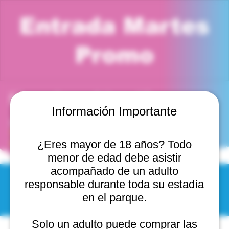
Entrada Martes
Promo
Horario y ubicación
Información Importante
23 dic 2025, 4:00 p. m. – 5:00 p. m.
Viña del Mar, Cam. Internacional 2440, 2541754 Viña
del Mar, Valparaíso, Chile
¿Eres mayor de 18 años? Todo
menor de edad debe asistir
acompañado de un adulto
responsable durante toda su estadía
© 2025 by Scantastic.
en el parque.
Solo un adulto puede comprar las