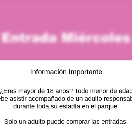
Entrada Miércoles
Información Importante
¿Eres mayor de 18 años? Todo menor de eda
icación
be asistir acompañado de un adulto responsa
durante toda su estadía en el parque.
 7:00 p. m.
Otras fechas
cional 2440, Viña del
Solo un adulto puede comprar las entradas.
mié, 12 ago, 10:00 a. m.
mié, 12 ago, 11:00 a. m.