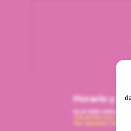
Horario y ub
de
02 jul 2025, 6:00 p. m. –
Viña del Mar, Cam. Interna
Mar, Valparaíso, Chile