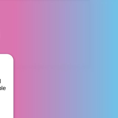
d
ble