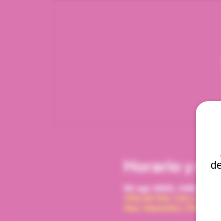
Horario y ub
de
06 ago 2025, 3:00 p. m. 
Viña del Mar, Cam. Interna
Mar, Valparaíso, Chile