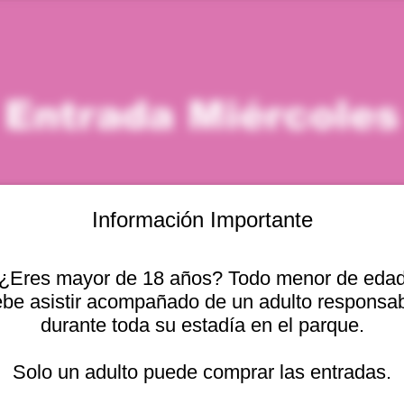
Entrada Miércoles
Información Importante
¿Eres mayor de 18 años? Todo menor de eda
icación
be asistir acompañado de un adulto responsa
durante toda su estadía en el parque.
– 4:00 p. m.
Otras fechas
cional 2440, Viña del
Solo un adulto puede comprar las entradas.
mié, 12 ago, 10:00 a. m.
mié, 12 ago, 11:00 a. m.