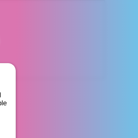
d
ble