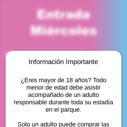
Entrada
Miércoles
Horario y ubicación
Información Importante
13 ago 2025, 7:00 p. m. – 8:00 p. m.
Viña del Mar, Cam. Internacional 2440, Viña del Mar,
Valparaíso, Chile
¿Eres mayor de 18 años? Todo
menor de edad debe asistir
Otras fechas
acompañado de un adulto
mié, 12 ago, 10:00 a. m.
responsable durante toda su estadía
mié, 12 ago, 11:00 a. m.
en el parque.
mié, 12 ago, 12:00 p. m.
Ver 20
Solo un adulto puede comprar las