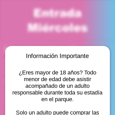
Entrada
Miércoles
Horario y ubicación
Información Importante
10 sept 2025, 12:00 p. m. – 1:00 p. m.
Viña del Mar, Cam. Internacional 2440, Viña del Mar,
Valparaíso, Chile
¿Eres mayor de 18 años? Todo
menor de edad debe asistir
Otras fechas
acompañado de un adulto
mié, 12 ago, 10:00 a. m.
responsable durante toda su estadía
mié, 12 ago, 11:00 a. m.
en el parque.
mié, 12 ago, 12:00 p. m.
Ver 20
Solo un adulto puede comprar las