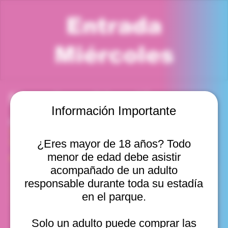
Entrada
Miércoles
Horario y ubicación
Información Importante
01 oct 2025, 7:00 p. m. – 8:00 p. m.
Viña del Mar, Cam. Internacional 2440, Viña del Mar,
Valparaíso, Chile
¿Eres mayor de 18 años? Todo
menor de edad debe asistir
Otras fechas
acompañado de un adulto
mié, 12 ago, 10:00 a. m.
responsable durante toda su estadía
mié, 12 ago, 11:00 a. m.
en el parque.
mié, 12 ago, 12:00 p. m.
Ver 20
Solo un adulto puede comprar las