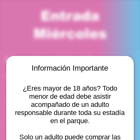
Entrada
Miércoles
Horario y ubicación
Información Importante
08 oct 2025, 6:00 p. m. – 7:00 p. m.
Viña del Mar, Cam. Internacional 2440, Viña del Mar,
Valparaíso, Chile
¿Eres mayor de 18 años? Todo
menor de edad debe asistir
Otras fechas
acompañado de un adulto
mié, 12 ago, 10:00 a. m.
responsable durante toda su estadía
mié, 12 ago, 11:00 a. m.
en el parque.
mié, 12 ago, 12:00 p. m.
Ver 20
Solo un adulto puede comprar las