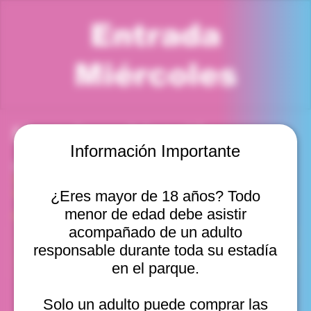
Entrada
Miércoles
Horario y ubicación
Información Importante
22 oct 2025, 3:00 p. m. – 4:00 p. m.
Viña del Mar, Cam. Internacional 2440, Viña del Mar,
Valparaíso, Chile
¿Eres mayor de 18 años? Todo
menor de edad debe asistir
Otras fechas
acompañado de un adulto
mié, 12 ago, 10:00 a. m.
responsable durante toda su estadía
mié, 12 ago, 11:00 a. m.
en el parque.
mié, 12 ago, 12:00 p. m.
Ver 20
Solo un adulto puede comprar las