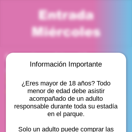
Entrada
Miércoles
Horario y ubicación
Información Importante
29 oct 2025, 1:00 p. m. – 2:00 p. m.
Viña del Mar, Cam. Internacional 2440, Viña del Mar,
Valparaíso, Chile
¿Eres mayor de 18 años? Todo
menor de edad debe asistir
Otras fechas
acompañado de un adulto
mié, 12 ago, 10:00 a. m.
responsable durante toda su estadía
mié, 12 ago, 11:00 a. m.
en el parque.
mié, 12 ago, 12:00 p. m.
Ver 20
Solo un adulto puede comprar las