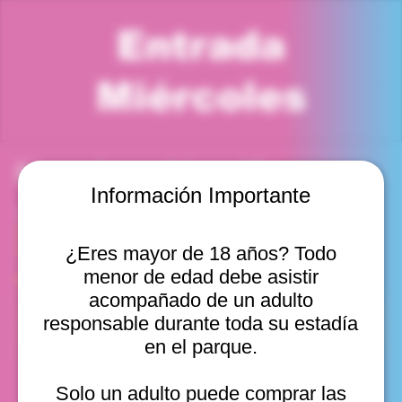
Entrada
Miércoles
Horario y ubicación
Información Importante
17 dic 2025, 11:00 a. m. – 12:00 p. m.
Viña del Mar, Cam. Internacional 2440, Viña del Mar,
Valparaíso, Chile
¿Eres mayor de 18 años? Todo
menor de edad debe asistir
Otras fechas
acompañado de un adulto
mié, 12 ago, 10:00 a. m.
responsable durante toda su estadía
mié, 12 ago, 11:00 a. m.
en el parque.
mié, 12 ago, 12:00 p. m.
Ver 20
Solo un adulto puede comprar las