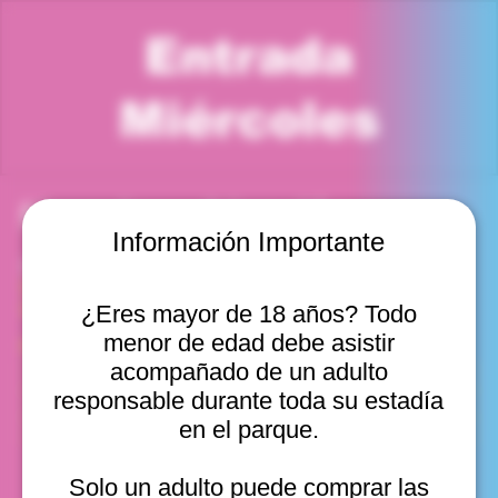
Entrada
Miércoles
Horario y ubicación
Información Importante
31 dic 2025, 5:00 p. m. – 6:00 p. m.
Viña del Mar, Cam. Internacional 2440, Viña del Mar,
Valparaíso, Chile
¿Eres mayor de 18 años? Todo
menor de edad debe asistir
Otras fechas
acompañado de un adulto
mié, 12 ago, 10:00 a. m.
responsable durante toda su estadía
mié, 12 ago, 11:00 a. m.
en el parque.
mié, 12 ago, 12:00 p. m.
Ver 20
Solo un adulto puede comprar las