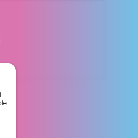
d
ble