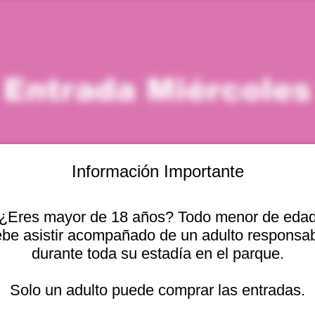
Entrada Miércoles
Información Importante
¿Eres mayor de 18 años? Todo menor de eda
icación
be asistir acompañado de un adulto responsa
durante toda su estadía en el parque.
– 8:00 p. m.
Otras fechas
cional 2440, Viña del
Solo un adulto puede comprar las entradas.
mié, 12 ago, 10:00 a. m.
mié, 12 ago, 11:00 a. m.